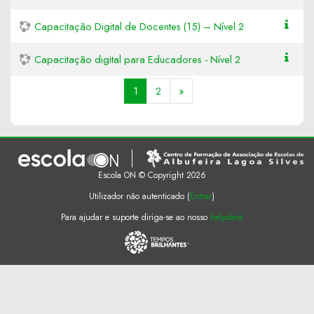
Capacitação Digital de Docentes (15) – Nível 2
Capacitação digital para Educadores - Nível 2
(atual)
Seguinte
1
2
»
Escola ON © Copyright 2026
Utilizador não autenticado (
Entrar
)
Para ajudar e suporte diriga-se ao nosso
helpdesk