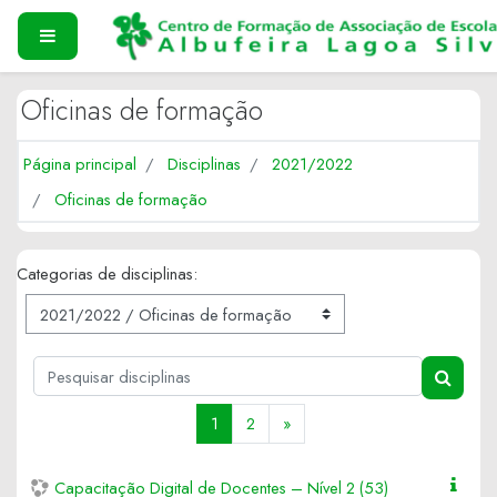
Ir para o conteúdo principal
PAINEL LATERAL
Oficinas de formação
Página principal
Disciplinas
2021/2022
Oficinas de formação
Categorias de disciplinas:
Pesquisar disciplinas
PESQUI
(atual)
Seguinte
1
2
»
Capacitação Digital de Docentes – Nível 2 (53)