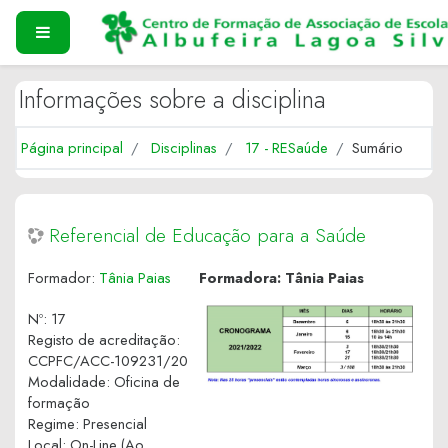
Ir para o conteúdo principal
PAINEL LATERAL
Informações sobre a disciplina
Página principal
Disciplinas
17 - RESaúde
Sumário
Referencial de Educação para a Saúde
Formador:
Tânia Paias
Formadora: Tânia Paias
Nº
:
17
Registo de acreditação
:
CCPFC/ACC-109231/20
Modalidade
:
Oficina de
formação
Regime
:
Presencial
Local
:
On-Line (Ao