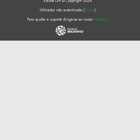
Escola ON © Copyright 2026
Utilizador não autenticado (
Entrar
)
Para ajudar e suporte diriga-se ao nosso
helpdesk