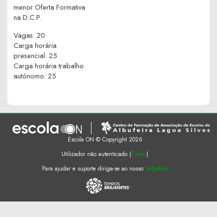
menor Oferta Formativa
na D.C.P.
Vagas
:
20
Carga horária
presencial
:
25
Carga horária trabalho
autónomo
:
25
Escola ON © Copyright 2026
Utilizador não autenticado (
Entrar
)
Para ajudar e suporte diriga-se ao nosso
helpdesk