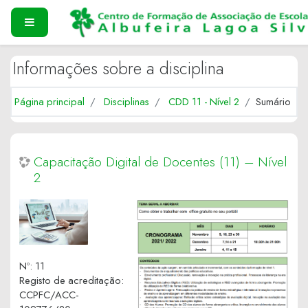
Ir para o conteúdo principal
PAINEL LATERAL
Informações sobre a disciplina
Página principal
Disciplinas
CDD 11 - Nível 2
Sumário
Capacitação Digital de Docentes (11) – Nível
2
Nº
:
11
Registo de acreditação
:
CCPFC/ACC-