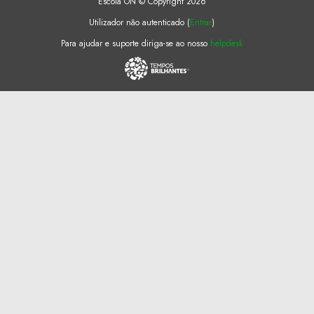
Escola ON © Copyright 2026
Utilizador não autenticado (
Entrar
)
Para ajudar e suporte diriga-se ao nosso
helpdesk