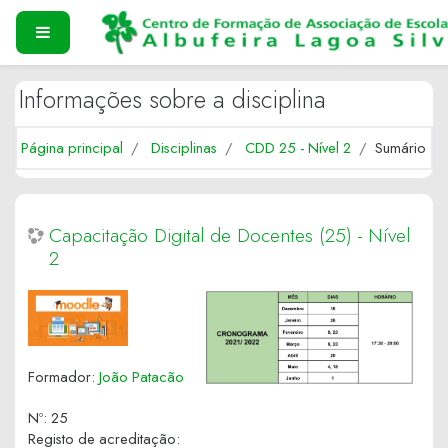
Ir para o conteúdo principal
PAINEL LATERAL
Informações sobre a disciplina
Página principal
Disciplinas
CDD 25 - Nível 2
Sumário
Capacitação Digital de Docentes (25) - Nível
2
Formador:
João Patacão
Nº
:
25
Registo de acreditação
: