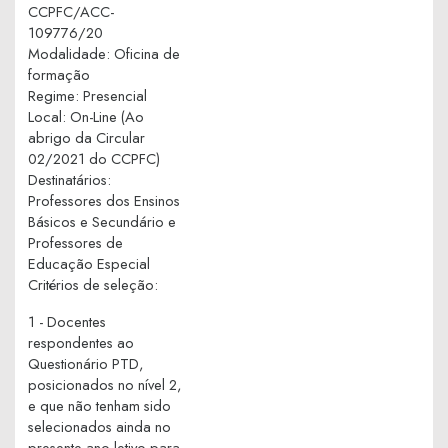
CCPFC/ACC-
109776/20
Modalidade
:
Oficina de
formação
Regime
:
Presencial
Local
:
On-Line (Ao
abrigo da Circular
02/2021 do CCPFC)
Destinatários
:
Professores dos Ensinos
Básicos e Secundário e
Professores de
Educação Especial
Critérios de seleção
:
1 - Docentes
respondentes ao
Questionário PTD,
posicionados no nível 2,
e que não tenham sido
selecionados ainda no
presente ano letivo para