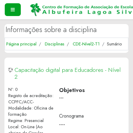
Ir para o conteúdo principal
PAINEL LATERAL
Informações sobre a disciplina
Página principal
Disciplinas
CDE-Nível2-T1
Sumário
Capacitação digital para Educadores - Nível
2
Nº
:
0
Objetivos
Registo de acreditação
:
---
CCPFC/ACC-
Modalidade
:
Oficina de
formação
Cronograma
Regime
:
Presencial
----
Local
:
On-Line (Ao
abrigo da Circular