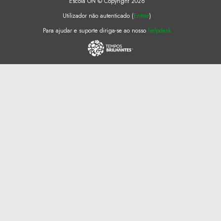
Escola ON © Copyright 2026
Utilizador não autenticado (
Entrar
)
Para ajudar e suporte diriga-se ao nosso
helpdesk