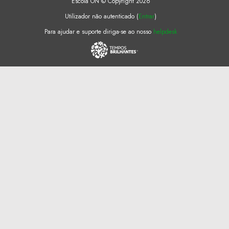
Escola ON © Copyright 2026
Utilizador não autenticado (
Entrar
)
Para ajudar e suporte diriga-se ao nosso
helpdesk