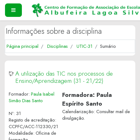
Ir para o conteúdo principal
PAINEL LATERAL
Informações sobre a disciplina
Página principal
Disciplinas
UTIC-31
Sumário
A utilização das TIC nos processos de
Ensino/Aprendizagem (31 - 21/22)
Formador:
Paula Isabel
Formadora: Paula
Simão Dias Santo
Espírito Santo
Calendarização: Consultar mail de
Nº
:
31
divulgação.
Registo de acreditação
:
CCPFC/ACC-112330/21
Modalidade
:
Oficina de
formação