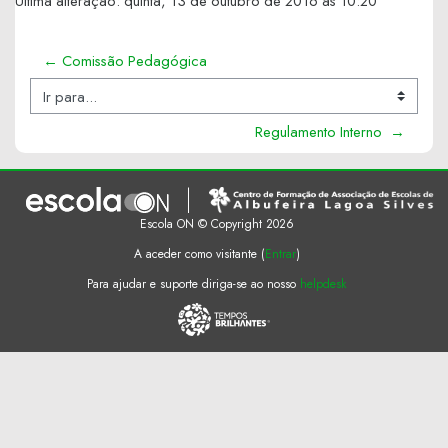
Última alteração: quinta, 13 de outubro de 2016 às 10:20
← Comissão Pedagógica
Ir para...
Regulamento Interno  →
Escola ON © Copyright 2026
A aceder como visitante (
Entrar
)
Para ajudar e suporte diriga-se ao nosso
helpdesk