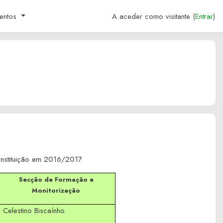
entos
A aceder como visitante (
Entrar
)
nstituição em 2016/2017
Secção de Formação e
Monitorização
Celestino Biscaínho