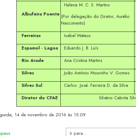
Helena M. C. S. Martins
Albufeira Poente
(Por delegação do Diretor, Aurélio
Nascimento)
Ferreiras
Isabel Mateus
Espamol - Lagoa
Eduardo J. B. Luís
Rio Arade
Ana Cristina Martins
Silves
João António Mourinho V. Gomes
Silves Sul
Carlos José. Ferreira D. da Silva
Diretor do CFAE
Silvério Cabrita S
segunda, 14 de novembro de 2016 às 15:09
Ir para...
ropeus