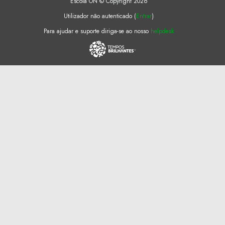
Escola ON © Copyright 2026
Utilizador não autenticado (
Entrar
)
Para ajudar e suporte diriga-se ao nosso
helpdesk