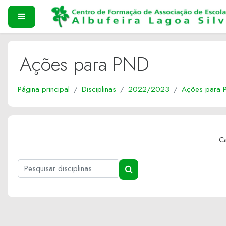
Ir para o conteúdo principal
PAINEL LATERAL
Ações para PND
Página principal
Disciplinas
2022/2023
Ações para 
Ca
Pesquisar disciplinas
PESQUISAR DISCIPLINAS