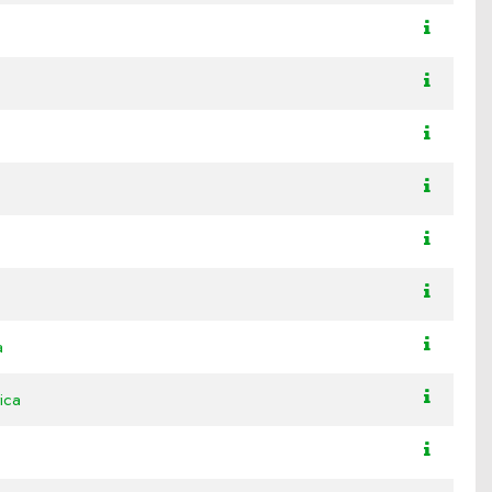
a
ica