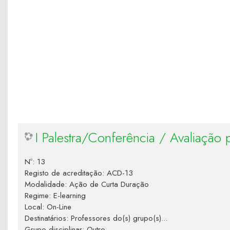
I Palestra/Conferência / Avaliação
Nº
:
13
Registo de acreditação
:
ACD-13
Modalidade
:
Ação de Curta Duração
Regime
:
E-learning
Local
:
On-Line
Destinatários
:
Professores do(s) grupo(s)...
Grupo disciplinar
:
Outro