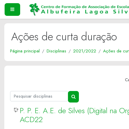
Ir para o conteúdo principal
PAINEL LATERAL
Ações de curta duração
Página principal
Disciplinas
2021/2022
Ações de cur
Ca
Pesquisar disciplinas
PESQUISAR DISCIPLINAS
P. P. E. A.E. de Silves (Digital na
ACD22