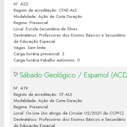
Nº
:
A22
Registo de acreditação
:
CFAE-ALS
Modalidade
:
Ação de Curta Duração
Regime
:
Presencial
Local
:
Escola Secundária de Silves
Destinatários
:
Professores dos Ensinos Básicos e Secundário
de Educação Especial
Vagas
:
Sem limite
Carga horária presencial
:
3
Carga horária trabalho autónomo
:
0
Sábado Geológico / Espamol (ACD
Nº
:
A19
Registo de acreditação
:
CF-ALS
Modalidade
:
Ação de Curta Duração
Regime
:
Presencial
Local
:
On-Line (Ao abrigo da Circular 02/2021 do CCPFC)
Destinatários
:
Professores dos Ensinos Básicos e Secundário
de Educação Especial