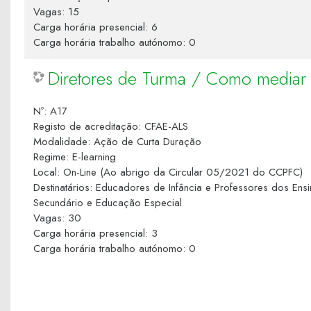
Vagas
:
15
Carga horária presencial
:
6
Carga horária trabalho autónomo
:
0
Diretores de Turma / Como mediar a
Nº
:
A17
Registo de acreditação
:
CFAE-ALS
Modalidade
:
Ação de Curta Duração
Regime
:
E-learning
Local
:
On-Line (Ao abrigo da Circular 05/2021 do CCPFC)
Destinatários
:
Educadores de Infância e Professores dos Ensi
Secundário e Educação Especial
Vagas
:
30
Carga horária presencial
:
3
Carga horária trabalho autónomo
:
0