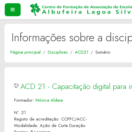
Ir para o conteúdo principal
PAINEL LATERAL
Informações sobre a discip
Página principal
Disciplinas
ACD21
Sumário
ACD 21 - Capacitação digital para i
Formador:
Mónica Aldeia
Nº
:
21
Registo de acreditação
:
CCPFC/ACC-
Modalidade
:
Ação de Curta Duração