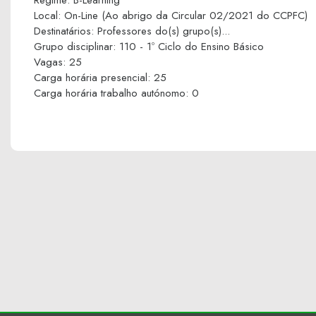
Regime
:
B-Learning
Local
:
On-Line (Ao abrigo da Circular 02/2021 do CCPFC)
Destinatários
:
Professores do(s) grupo(s)...
Grupo disciplinar
:
110 - 1º Ciclo do Ensino Básico
Vagas
:
25
Carga horária presencial
:
25
Carga horária trabalho autónomo
:
0