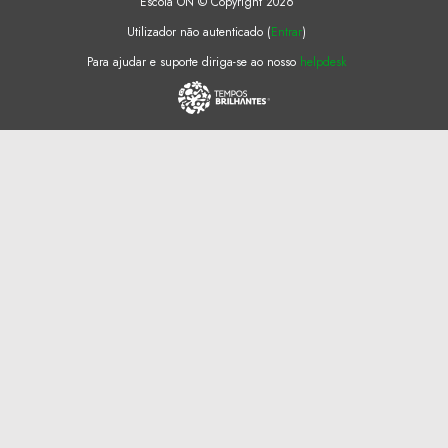
Escola ON © Copyright 2026
Utilizador não autenticado (
Entrar
)
Para ajudar e suporte diriga-se ao nosso
helpdesk