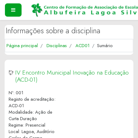
Ir para o conteúdo principal
PAINEL LATERAL
Informações sobre a disciplina
Página principal
Disciplinas
ACD01
Sumário
IV Encontro Municipal Inovação na Educação
(ACD-01)
Nº
:
001
Registo de acreditação
:
ACD-01
Modalidade
:
Ação de
Curta Duração
Regime
:
Presencial
Local
:
Lagoa, Auditório
Carlos do Carmo