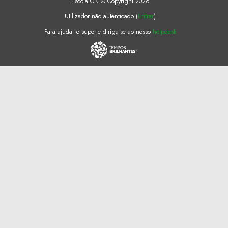
Escola ON © Copyright 2026
Utilizador não autenticado (
Entrar
)
Para ajudar e suporte diriga-se ao nosso
helpdesk