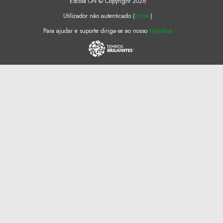
Escola ON © Copyright 2026
Utilizador não autenticado (
Entrar
)
Para ajudar e suporte diriga-se ao nosso
helpdesk