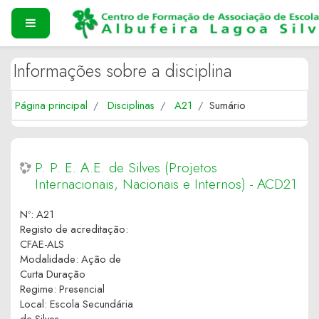
Ir para o conteúdo principal
PAINEL LATERAL
Informações sobre a disciplina
Página principal
Disciplinas
A21
Sumário
P. P. E. A.E. de Silves (Projetos
Internacionais, Nacionais e Internos) - ACD21
Nº
:
A21
Registo de acreditação
:
CFAE-ALS
Modalidade
:
Ação de
Curta Duração
Regime
:
Presencial
Local
:
Escola Secundária
de Silves