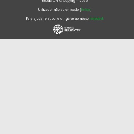
Escola ON © Copyright 2026
Utilizador não autenticado (
Entrar
)
Para ajudar e suporte diriga-se ao nosso
helpdesk