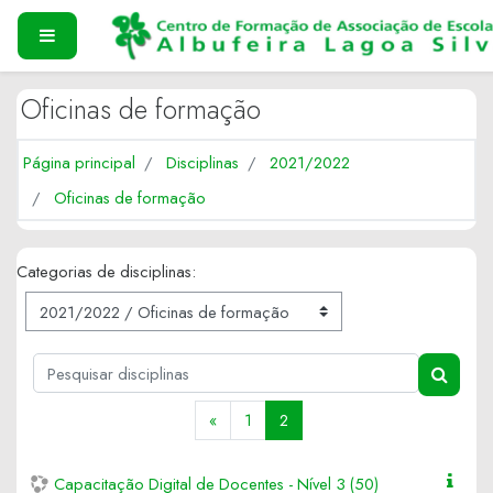
Ir para o conteúdo principal
PAINEL LATERAL
Oficinas de formação
Página principal
Disciplinas
2021/2022
Oficinas de formação
Categorias de disciplinas:
Pesquisar disciplinas
PESQUI
Anterior
(atual)
«
1
2
Capacitação Digital de Docentes - Nível 3 (50)